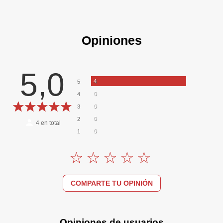
Opiniones
5,0
4
5
0
4
0
3
0
2
4
en total
0
1
COMPARTE TU OPINIÓN
Opiniones de usuarios