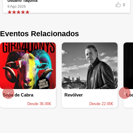
Usuario Taquilla
0
9 Ago 2026
Eventos Relacionados
‹
›
Sopa de Cabra
Revólver
Loq
Desde 36.00€
Desde 22.00€