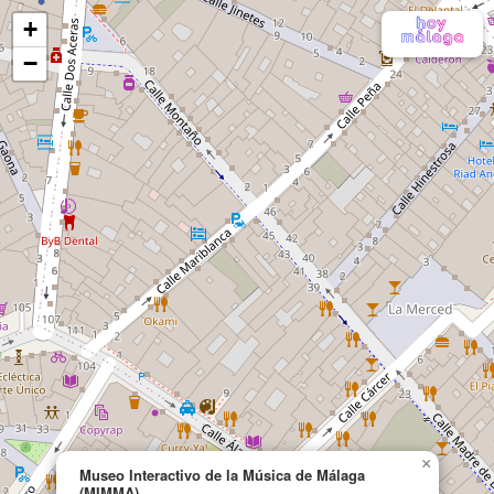
+
−
×
Museo Interactivo de la Música de Málaga
(MIMMA)